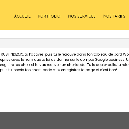
ACCUEIL
PORTFOLIO
NOS SERVICES
NOS TARIFS
STINDEX.IO, tu l’actives, puis tu le retrouve dans ton tableau de bord Word
reprise avec le nom que tu lui as donner sur le compte Google business. Un
registre tes choix et tu vas recevoir un shortcode. Tu le copie-colle, tu r
e puis tu inserts ton short-code et tu enregistres la page et c’est bon!