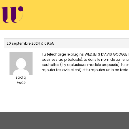
Passer
au
contenu
20 septembre 2024 à 09:55
Tu télécharge le plugins WEDJETS D’AVIS GOOGLE TRU
business au préalable), tu écris le nom de ton ent
souhaites (il y a plusieurs modèle proposés). tu en
rajouter tes avis client) et tu rajoutes un bloc text
sadiq
Invité