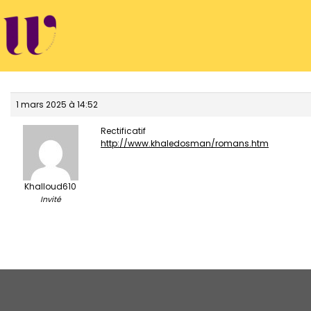
Passer
au
contenu
1 mars 2025 à 14:52
Rectificatif
http://www.khaledosman/romans.htm
Khalloud610
Invité