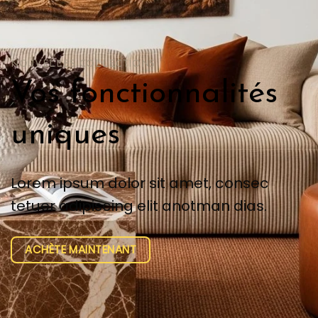
NOUVELLES COLLECTIONS
Vos fonctionnalités
uniques
Lorem ipsum dolor sit amet, consec
tetuer adipiscing elit anotman dias.
ACHÈTE MAINTENANT