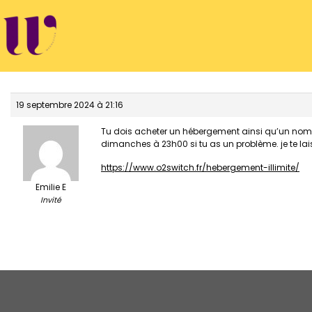
Passer
au
contenu
19 septembre 2024 à 21:16
Tu dois acheter un hébergement ainsi qu’un nom de
dimanches à 23h00 si tu as un problème. je te lais
https://www.o2switch.fr/hebergement-illimite/
Emilie E
Invité