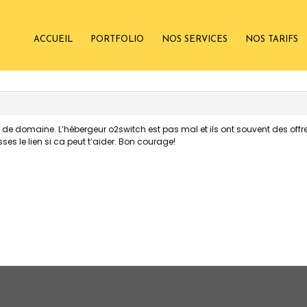
ACCUEIL
PORTFOLIO
NOS SERVICES
NOS TARIFS
 domaine. L’hébergeur o2switch est pas mal et ils ont souvent des offres p
ses le lien si ca peut t’aider. Bon courage!