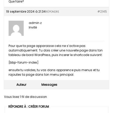
Que faire?
19 septembre 2024 à 21:34
#2145
RÉPONDRE
admin z
Invité
Pour que ta page apparaisse cela ne s’active pas
automatiquement. Tu dois créer une nouvelle page dans ton
tableau de bord WordPress, puis incerer le shortcode suivant:
[bbp-forum-index]
ensuite tu valides, tu vas dans apparence puis menus et tu
rajoutes ta page dans ton menu principal.
Auteur
Messages
Vous lisez 1 fil de discussion
RÉPONDRE À : CRÉER FORUM