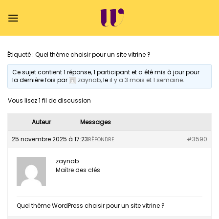
Passer
au
contenu
Étiqueté :
Quel thème choisir pour un site vitrine ?
Ce sujet contient 1 réponse, 1 participant et a été mis à jour pour
la dernière fois par
zaynab
, le
il y a 3 mois et 1 semaine
.
Vous lisez 1 fil de discussion
Auteur
Messages
25 novembre 2025 à 17:23
#3590
RÉPONDRE
zaynab
Maître des clés
Quel thème WordPress choisir pour un site vitrine ?